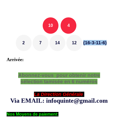
10
4
(16-3-11-6)
2
7
14
12
Arrivée:
Abonnez-vous pour obtenir notre
sélection tamisée en 6 numéros
La Direction Générale
Via EMAIL: infoquinte@gmail.com
Nos Moyens de paiement: