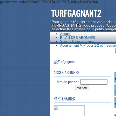
google.com, pub-2589048227260174, DIRECT, f08c47fec0942fa0
TURFGAGNANT2
Pour gagner régulièrement vos paris au
TURFGAGNANT2 vous propose (Couplé, 
sélection très affinée pour petits budge
Accueil
BILAN DES ABONNÉS
Spécial Bilan premium
Abonnement VIP pour 1-2 et 4 semain
.
ACCES ABONNES
Mot de passe :
PARTENAIRES