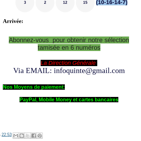
(10-16-14-7)
3
2
12
15
Arrivée:
Abonnez-vous pour obtenir notre sélection
tamisée en 6 numéros
La Direction Générale
Via EMAIL: infoquinte@gmail.com
Nos Moyens de paiement:
PayPal, Mobile Money et cartes bancaires
à
22:53