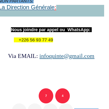
NON PARTANTS:
La Direction Générale
:
Nous joindre par appel ou WhatsApp:
+226 56 93 77 49
Via EMAIL:
infoquinte@gmail.com
7
4