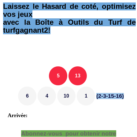
Laissez le Hasard de coté, optimisez
vos jeux
avec la Boîte à Outils du Turf de
turfgagnant2!
5
13
(2-3-15-16)
6
4
10
1
Arrivée:
Abonnez-vous pour obtenir notre