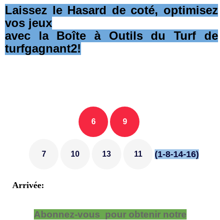
Laissez le Hasard de coté, optimisez
vos jeux
avec la Boîte à Outils du Turf de
turfgagnant2!
6
9
(1-8-14-16)
7
10
13
11
Arrivée:
Abonnez-vous pour obtenir notre