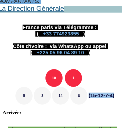
NON PARTANTS:
La Direction Générale
France paris via Télégramme :
(
+33 774923855
)
Côte d'Ivoire : via WhatsApp ou appel
(
+225 05 96 04 89 10
)
10
1
(15-12-7-4)
5
3
14
8
Arrivée: