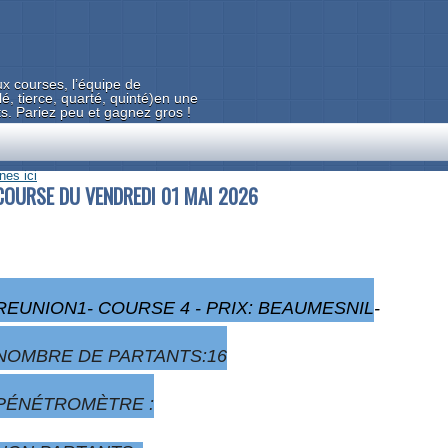
x courses, l’équipe de
tierce, quarté, quinté)en une
ts. Pariez peu et gagnez gros !
es ici
COURSE DU VENDREDI 01 MAI 2026
REUNION1- COURSE 4 - PRIX: BEAUMESNIL
-
NOMBRE DE PARTANTS:16
PÉNÉTROMÈTRE :