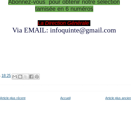
Abonnez-vous pour obtenir notre sélection
tamisée en 6 numéros
La Direction Générale
Via EMAIL: infoquinte@gmail.com
à
18:25
Article plus récent
Accueil
Article plus ancien