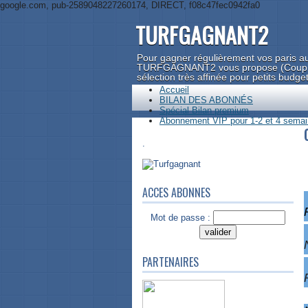
google.com, pub-2589048227260174, DIRECT, f08c47fec0942fa0
TURFGAGNANT2
Pour gagner régulièrement vos paris au
TURFGAGNANT2 vous propose (Couplé, 
sélection très affinée pour petits budge
Accueil
BILAN DES ABONNÉS
Spécial Bilan premium
Abonnement VIP pour 1-2 et 4 semain
.
ACCES ABONNES
Mot de passe :
PARTENAIRES