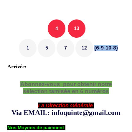
4
13
(6-9-10-8)
1
5
7
12
Arrivée:
Abonnez-vous pour obtenir notre
sélection tamisée en 6 numéros
La Direction Générale
Via EMAIL: infoquinte@gmail.com
Nos Moyens de paiement: