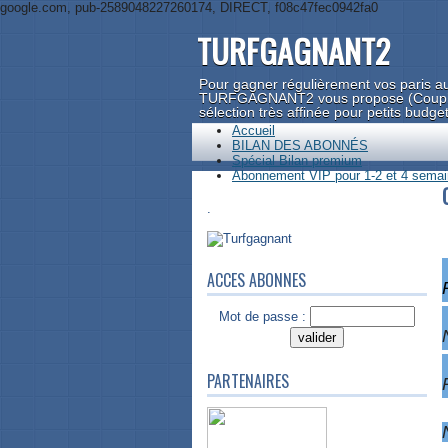
google.com, pub-2589048227260174, DIRECT, f08c47fec0942fa0
TURFGAGNANT2
Pour gagner régulièrement vos paris au
TURFGAGNANT2 vous propose (Couplé, 
sélection très affinée pour petits budge
Accueil
BILAN DES ABONNÉS
Spécial Bilan premium
Abonnement VIP pour 1-2 et 4 semain
.
ACCES ABONNES
Mot de passe :
PARTENAIRES