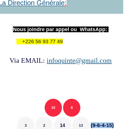
La Direction Générale
:
Nous joindre par appel ou WhatsApp:
+226 56 93 77 49
Via EMAIL:
infoquinte@gmail.com
10
8
(9-6-4-15)
14
3
2
13