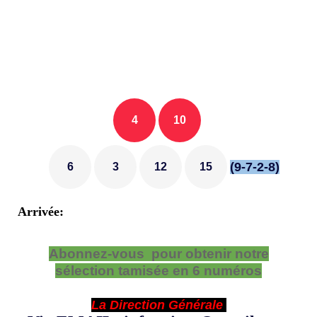
4
10
(9-7-2-8)
6
3
12
15
Arrivée:
Abonnez-vous pour obtenir notre
sélection tamisée en 6 numéros
La Direction Générale