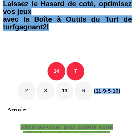
Laissez le Hasard de coté, optimisez
vos jeux
avec la Boîte à Outils du Turf de
turfgagnant2!
14
7
(11-9-5-10)
2
8
13
6
Arrivée:
Abonnez-vous pour obtenir notre