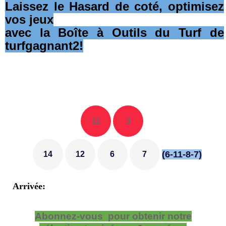
Laissez le Hasard de coté, optimisez
vos jeux
avec la Boîte à Outils du Turf de
turfgagnant2!
11
3
(6-11-8-7)
14
12
6
7
Arrivée:
Abonnez-vous pour obtenir notre