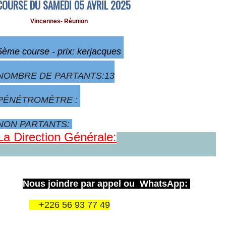
COURSE DU SAMEDI 05 AVRIL 2025
Vincennes- Réunion
5ème
course - prix: kerjacques
NOMBRE DE PARTANTS:13
PÉNÉTROMÈTRE :
NON PARTANTS:
La Direction Générale:
Nous joindre par appel ou WhatsApp:
+226 56 93 77 49