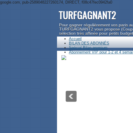
google.com, pub-2589048227260174, DIRECT, f08c47fec0942fa0
TURFGAGNANT2
Pour gagner régulièrement vos paris au
TURFGAGNANT2 vous propose (Couplé, 
sélection très affinée pour petits budge
Accueil
BILAN DES ABONNÉS
Spécial Bilan premium
Abonnement VIP pour 1-2 et 4 semain