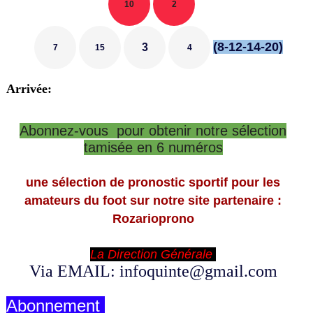
10
2
(8-12-14-20)
3
7
15
4
Arrivée:
Abonnez-vous pour obtenir notre sélection
tamisée en 6 numéros
une sélection de pronostic sportif pour les
amateurs du foot sur notre site partenaire :
Rozarioprono
La Direction Générale
Via EMAIL: infoquinte@gmail.com
Abonnement