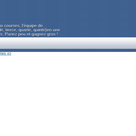
x courses, l’équipe de
tierce, quarté, quinté)en une
ts. Pariez peu et gagnez gros !
es ici